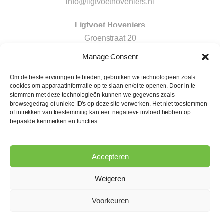
info@ligtvoethoveniers.nl
Ligtvoet Hoveniers
Groenstraat 20
5071 EC Udenhout
Manage Consent
Om de beste ervaringen te bieden, gebruiken we technologieën zoals
cookies om apparaatinformatie op te slaan en/of te openen. Door in te
stemmen met deze technologieën kunnen we gegevens zoals
browsegedrag of unieke ID's op deze site verwerken. Het niet toestemmen
0
SHARES
of intrekken van toestemming kan een negatieve invloed hebben op
bepaalde kenmerken en functies.
Accepteren
Weigeren
PREV
NEXT
Voorkeuren