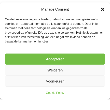
BENIEUWD NAAR DE
Manage Consent
MOGELIJKHEDEN?
Om de beste ervaringen te bieden, gebruiken we technologieën zoals
cookies om apparaatinformatie op te slaan en/of te openen. Door in te
Ruud Ligtvoet
stemmen met deze technologieën kunnen we gegevens zoals
browsegedrag of unieke ID's op deze site verwerken. Het niet toestemmen
of intrekken van toestemming kan een negatieve invloed hebben op
T
: 013 5114749
bepaalde kenmerken en functies.
M
: 06 19540190
info@ligtvoethoveniers.nl
Accepteren
Ligtvoet Hoveniers
Groenstraat 20
Weigeren
5071 EC Udenhout
Voorkeuren
Cookie Policy