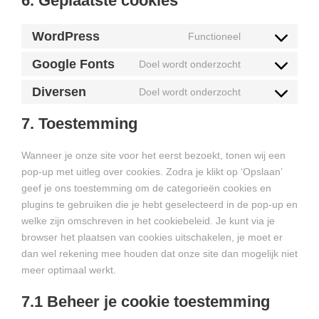
6. Geplaatste cookies
WordPress
Functioneel
C
o
Google Fonts
Doel wordt onderzocht
C
n
o
Diversen
Doel wordt onderzocht
s
C
n
e
o
7. Toestemming
s
n
n
e
t
s
n
Wanneer je onze site voor het eerst bezoekt, tonen wij een
t
e
t
pop-up met uitleg over cookies. Zodra je klikt op ‘Opslaan’
o
n
t
geef je ons toestemming om de categorieën cookies en
s
t
o
plugins te gebruiken die je hebt geselecteerd in de pop-up en
e
t
s
welke zijn omschreven in het cookiebeleid. Je kunt via je
r
o
e
browser het plaatsen van cookies uitschakelen, je moet er
v
s
r
dan wel rekening mee houden dat onze site dan mogelijk niet
i
e
v
meer optimaal werkt.
c
r
i
e
v
7.1 Beheer je cookie toestemming
c
w
i
e