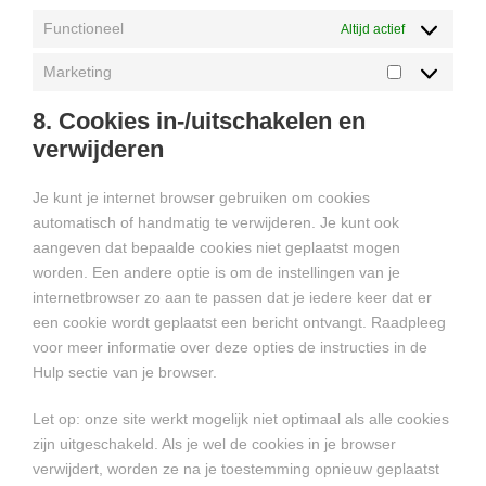
o
c
g
Functioneel
r
Altijd actief
e
o
d
d
Marketing
o
p
M
i
g
r
a
v
8. Cookies in-/uitschakelen en
l
e
r
e
verwijderen
e
s
k
r
-
s
e
s
f
Je kunt je internet browser gebruiken om cookies
t
e
o
automatisch of handmatig te verwijderen. Je kunt ook
i
n
n
aangeven dat bepaalde cookies niet geplaatst mogen
n
t
worden. Een andere optie is om de instellingen van je
g
s
internetbrowser zo aan te passen dat je iedere keer dat er
een cookie wordt geplaatst een bericht ontvangt. Raadpleeg
voor meer informatie over deze opties de instructies in de
Hulp sectie van je browser.
Let op: onze site werkt mogelijk niet optimaal als alle cookies
zijn uitgeschakeld. Als je wel de cookies in je browser
verwijdert, worden ze na je toestemming opnieuw geplaatst