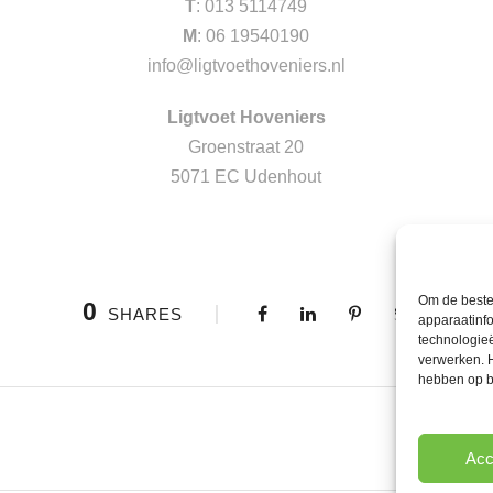
T
: 013 5114749
M
: 06 19540190
info@ligtvoethoveniers.nl
Ligtvoet Hoveniers
Groenstraat 20
5071 EC Udenhout
Om de beste
0
SHARES
apparaatinfo
technologie
verwerken. 
hebben op b
Acc